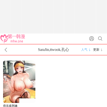
SaraJin,ttwook,孔心
人气
更新
痒乐多阿姨