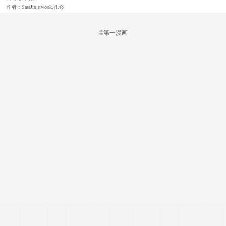
作者：SaraJin,ttwook,孔心
©第一漫画